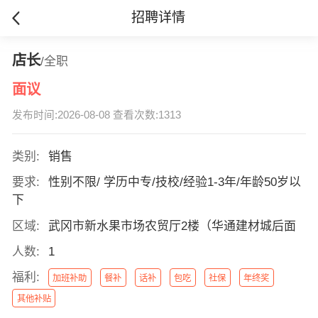
招聘详情
店长
/全职
面议
发布时间:2026-08-08 查看次数:1313
类别:
销售
要求:
性别不限/ 学历中专/技校/经验1-3年/年龄50岁以
下
区域:
武冈市新水果市场农贸厅2楼（华通建材城后面
人数:
1
福利:
加班补助
餐补
话补
包吃
社保
年终奖
其他补贴