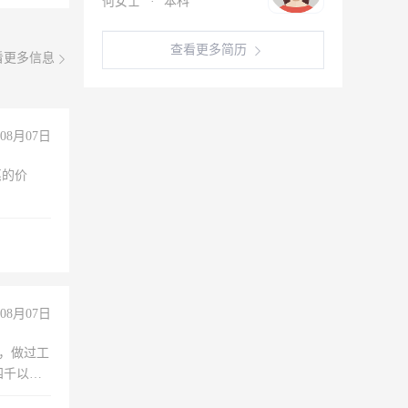
何女士
·
本科
查看更多简历
看更多信息
08月07日
惠的价
08月07日
)，做过工
四千以
保险勿扰