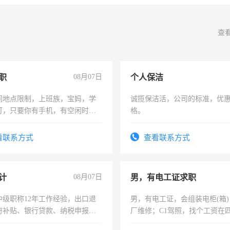
查
职
08月07日
个人保洁
间地点限制，上班族，宝妈，学
诚揽保洁活，公司的标准，优
可，只要你有手机，有空闲时
格。
单一结，一天二三十不成问题，
四五十，每天挣零花钱没问题！
看联系方式
查看联系方式
计
08月07日
男，有电工证求职
中级职称12年工作经验，出口退
男，有电工证，会组装电柜(箱
府补贴、银行贷款、纳税申报、
厂维修；C1驾照，找个工资在
公司策划，设建新账，理乱账业
上，枣强县以外需要有住宿，