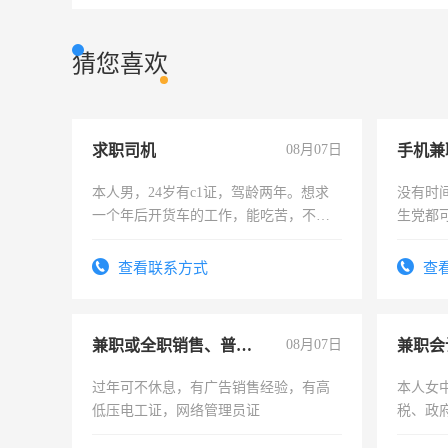
猜您喜欢
求职司机
08月07日
手机兼
本人男，24岁有c1证，驾龄两年。想求
没有时
一个年后开货车的工作，能吃苦，不怕
生党都
加班。
间，一
勤快的
查看联系方式
查
兼职或全职销售、普工、维修
08月07日
兼职会
过年可不休息，有广告销售经验，有高
本人女
低压电工证，网络管理员证
税、政
为各类