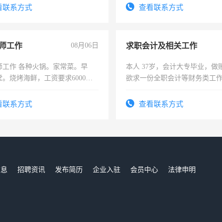
务咨询等业务。欲求兼职会计工
电话
看联系方式
查看联系方式
师工作
08月06日
求职会计及相关工作
师工作 各种火锅。家常菜。早
本人 37岁，会计大专毕业，做
。烧烤海鲜，工资要求6000以
欲求一份全职会计等财务类工
计证
看联系方式
查看联系方式
信息
招聘资讯
发布简历
企业入驻
会员中心
法律申明
们