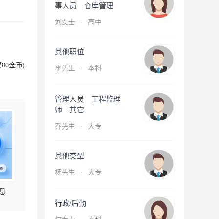
事人员 仓库管理
刘女士
·
高中
其他职位
80金币)
李先生
·
本科
管理人员 工程监理
师 其它
乔先生
·
大专
其他类型
杨先生
·
大专
息
行政/后勤