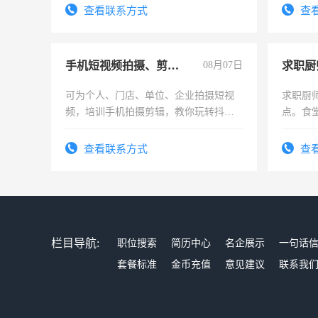
务，财
查看联系方式
查
作
手机短视频拍摄、剪辑、抖音快手
08月07日
求职厨
可为个人、门店、单位、企业拍摄短视
求职厨
频，培训手机拍摄剪辑，教你玩转抖音
点。食堂
可为个人、门店、单位、企业拍摄短视
上
频，培训手机拍摄剪辑，教你玩转抖
查看联系方式
查
音！你也可以成为拍摄达人！你也可以
成为拍摄达人！
栏目导航:
职位搜索
简历中心
名企展示
一句话
套餐标准
金币充值
意见建议
联系我