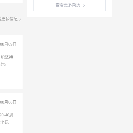
查看更多简历
看更多信息
08月09日
，能坚持
健康，有
无犯罪记
上文化，
良好沟通
08月08日
0-40周
无不良嗜
准八人间住