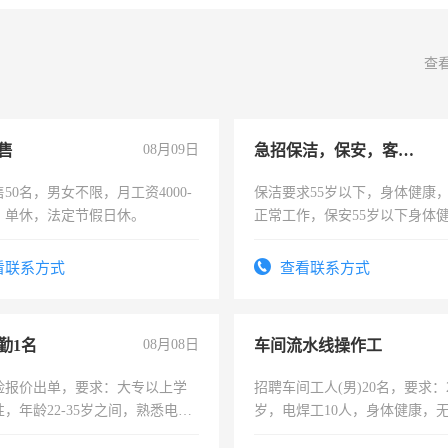
查
售
08月09日
急招保洁，保安，客服，工程
50名，男女不限，月工资4000-
保洁要求55岁以下，身体健康
元，单休，法定节假日休。
正常工作，保安55岁以下身体
责任心形象端庄，遵纪守法，
录，客服要求45岁以下高中以
看联系方式
查看联系方式
懂电脑工作认真，性格开朗有
能力，工程，懂水电维修。
勤1名
08月08日
车间流水线操作工
险报价出单，要求：大专以上学
招聘车间工人(男)20名，要求：2
，年龄22-35岁之间，熟悉电脑
岁，电焊工10人，身体健康，
工作态度认真，具有团队精神，
好。薪资：4500-7000元，标