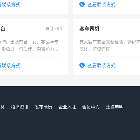
-3个月，转正后交纳五险，
宿，免费发放劳保用品，两班
看联系方式
查看联系方式
25号准时发放工资，工作时间1
前台
08月08日
客车司机
所聘护士及前台，女，非医学专
有大客车安全驾驶经验，遵纪
，形象好，气质佳，沟通能力
吃注，薪资面议
试，周日休息。
看联系方式
查看联系方式
信息
招聘资讯
发布简历
企业入驻
会员中心
法律申明
们