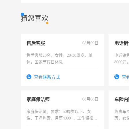
猜您喜欢
售后客服
08月09日
电话销
售后客服20名，女性，20-30周岁，单
电话销售
休，国家节假日休息
8000
查看联系方式
查
家庭保洁师
08月08日
车险内
家庭保洁师。要求：50周岁以下、女
负责车
性、干净利索，月薪4000+，工作轻松，
历，女性
时间灵活，不需坐班，适合宝妈、全职
操作，