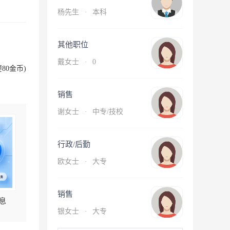
杨先生
·
本科
其他职位
戴女士
·
0
80金币)
销售
谢女士
·
中专/技校
行政/后勤
欧女士
·
大专
销售
息
银女士
·
大专