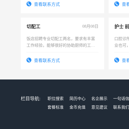
太太等。
试用期1
查看联系方式
查
切配工
08月08日
护士 
饭店招聘专业切配工两名，要求有丰富
口腔诊
工作经验，能够很好的协助厨师的工
业也可
作。包吃住，每月有公休，工资3500-
强。面
4500。
查看联系方式
查
栏目导航:
职位搜索
简历中心
名企展示
一句话
套餐标准
金币充值
意见建议
联系我