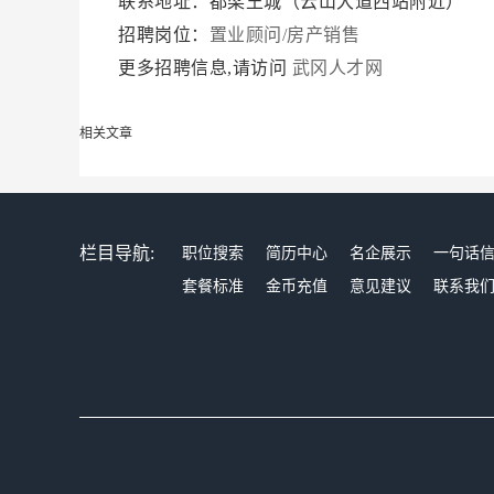
联系地址：都梁王城（云山大道西站附近）
招聘岗位：
置业顾问/房产销售
更多招聘信息,请访问
武冈人才网
相关文章
栏目导航:
职位搜索
简历中心
名企展示
一句话
套餐标准
金币充值
意见建议
联系我