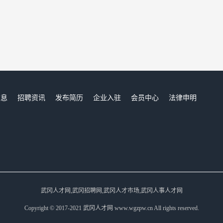
信息
招聘资讯
发布简历
企业入驻
会员中心
法律申明
们
武冈人才网,武冈招聘网,武冈人才市场,武冈人事人才网
Copyright © 2017-2021 武冈人才网 www.wgzpw.cn All rights reserved.