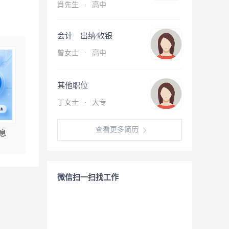
肖先生
·
高中
会计 出纳∕收银
曾女士
·
高中
其他职位
丁女士
·
大专
查看更多简历
息
微信扫一扫找工作