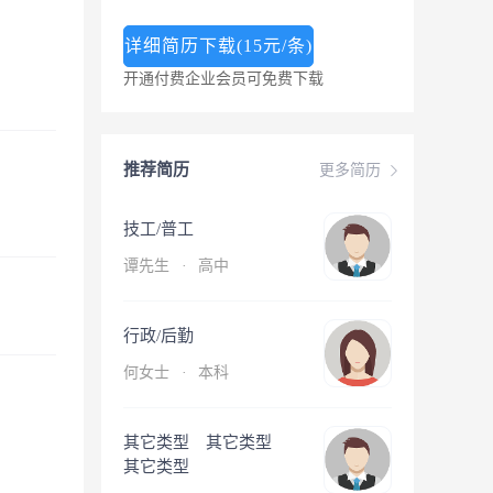
详细简历下载(15元/条)
开通付费企业会员可免费下载
推荐简历
更多简历
技工/普工
谭先生
·
高中
行政/后勤
何女士
·
本科
其它类型 其它类型
其它类型